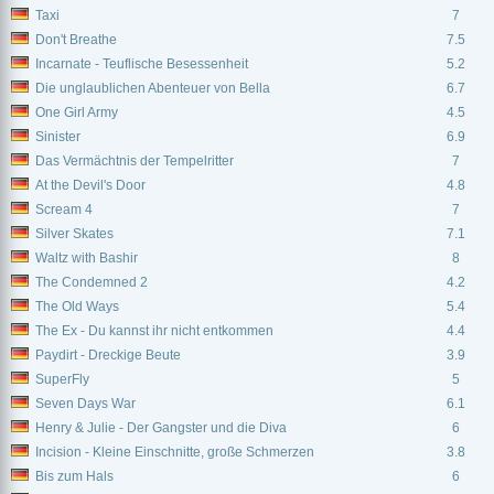
Taxi
7
Don't Breathe
7.5
Incarnate - Teuflische Besessenheit
5.2
Die unglaublichen Abenteuer von Bella
6.7
One Girl Army
4.5
Sinister
6.9
Das Vermächtnis der Tempelritter
7
At the Devil's Door
4.8
Scream 4
7
Silver Skates
7.1
Waltz with Bashir
8
The Condemned 2
4.2
The Old Ways
5.4
The Ex - Du kannst ihr nicht entkommen
4.4
Paydirt - Dreckige Beute
3.9
SuperFly
5
Seven Days War
6.1
Henry & Julie - Der Gangster und die Diva
6
Incision - Kleine Einschnitte, große Schmerzen
3.8
Bis zum Hals
6