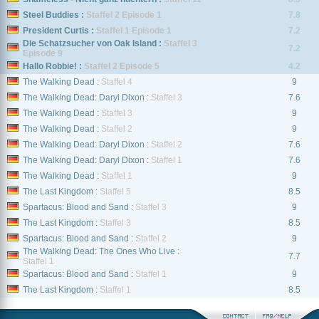
Steel Buddies :
Staffel 2 Episode 1
7.8
President Curtis :
Staffel 1 Episode 1
7.2
Die Schatzsucher von Oak Island :
Staffel 3
7.2
Episode 9
Hallo Robbie! :
Staffel 2 Episode 5
4.2
The Walking Dead :
Staffel 4
9
The Walking Dead: Daryl Dixon :
Staffel 3
7.6
The Walking Dead :
Staffel 3
9
The Walking Dead :
Staffel 2
9
The Walking Dead: Daryl Dixon :
Staffel 2
7.6
The Walking Dead: Daryl Dixon :
Staffel 1
7.6
The Walking Dead :
Staffel 1
9
The Last Kingdom :
Staffel 5
8.5
Spartacus: Blood and Sand :
Staffel 3
9
The Last Kingdom :
Staffel 3
8.5
Spartacus: Blood and Sand :
Staffel 2
9
The Walking Dead: The Ones Who Live :
7.7
Staffel 1
Spartacus: Blood and Sand :
Staffel 1
9
The Last Kingdom :
Staffel 1
8.5