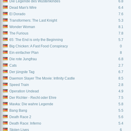
Die Legende des Wüstenkindes
6.8
Dead Man's Wire
6.4
El Dorado
7.6
Transformers: The Last Knight
5.3
Wonder Woman
8.1
The Furious
7.8
65: The End is only the Beginning
5.7
Big Chicken: A Fast Food Conspiracy
0
Ein einfacher Plan
8
Die rote Jungfrau
6.8
Cats
2.7
Der jüngste Tag
6.7
Daemon Slayer The Movie: Infinity Castle
8.5
Speed Train
2.8
Operation Undead
4.9
Der Richter - Recht oder Ehre
7.5
Mavka: Die wahre Legende
5.8
Bang Bang
5.5
Death Race 2
5.6
Death Race: Inferno
5.4
Stolen Lives
6