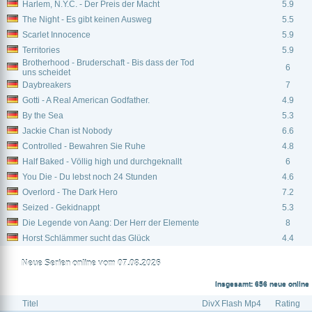
Harlem, N.Y.C. - Der Preis der Macht
5.9
The Night - Es gibt keinen Ausweg
5.5
Scarlet Innocence
5.9
Territories
5.9
Brotherhood - Bruderschaft - Bis dass der Tod
6
uns scheidet
Daybreakers
7
Gotti - A Real American Godfather.
4.9
By the Sea
5.3
Jackie Chan ist Nobody
6.6
Controlled - Bewahren Sie Ruhe
4.8
Half Baked - Völlig high und durchgeknallt
6
You Die - Du lebst noch 24 Stunden
4.6
Overlord - The Dark Hero
7.2
Seized - Gekidnappt
5.3
Die Legende von Aang: Der Herr der Elemente
8
Horst Schlämmer sucht das Glück
4.4
Neue Serien online vom 07.08.2026
Insgesamt: 656 neue online
Titel
DivX
Flash
Mp4
Rating