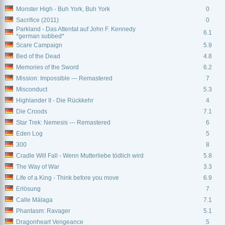
Monster High - Buh York, Buh York
0
Sacrifice (2011)
0
Parkland - Das Attentat auf John F. Kennedy
6.1
*german subbed*
Scare Campaign
5.9
Bed of the Dead
4.8
Memories of the Sword
6.2
Mission: Impossible --- Remastered
7
Misconduct
5.3
Highlander II - Die Rückkehr
4
Die Croods
7.1
Star Trek: Nemesis --- Remastered
6
Eden Log
5
300
8
Cradle Will Fall - Wenn Mutterliebe tödlich wird
5.8
The Way of War
3.3
Life of a King - Think before you move
6.9
Erlösung
7
Calle Málaga
7.1
Phantasm: Ravager
5.1
Dragonheart Vengeance
5