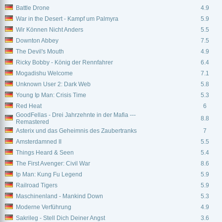
Battle Drone
4.9
War in the Desert - Kampf um Palmyra
5.9
Wir Können Nicht Anders
5.5
Downton Abbey
7.5
The Devil's Mouth
4.9
Ricky Bobby - König der Rennfahrer
6.4
Mogadishu Welcome
7.1
Unknown User 2: Dark Web
5.8
Young Ip Man: Crisis Time
5.3
Red Heat
6
GoodFellas - Drei Jahrzehnte in der Mafia ---
8.8
Remastered
Asterix und das Geheimnis des Zaubertranks
7
Amsterdamned II
5.5
Things Heard & Seen
5.4
The First Avenger: Civil War
8.6
Ip Man: Kung Fu Legend
5.9
Railroad Tigers
5.9
Maschinenland - Mankind Down
5.3
Moderne Verführung
4.9
Sakrileg - Stell Dich Deiner Angst
3.6