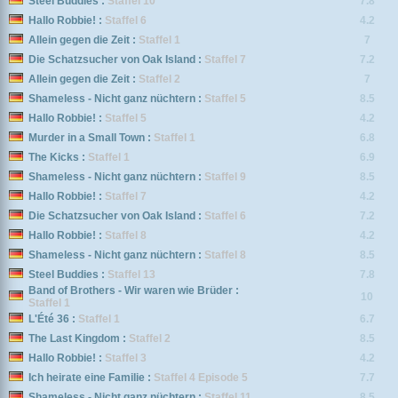
Steel Buddies :
Staffel 10
7.8
Hallo Robbie! :
Staffel 6
4.2
Allein gegen die Zeit :
Staffel 1
7
Die Schatzsucher von Oak Island :
Staffel 7
7.2
Allein gegen die Zeit :
Staffel 2
7
Shameless - Nicht ganz nüchtern :
Staffel 5
8.5
Hallo Robbie! :
Staffel 5
4.2
Murder in a Small Town :
Staffel 1
6.8
The Kicks :
Staffel 1
6.9
Shameless - Nicht ganz nüchtern :
Staffel 9
8.5
Hallo Robbie! :
Staffel 7
4.2
Die Schatzsucher von Oak Island :
Staffel 6
7.2
Hallo Robbie! :
Staffel 8
4.2
Shameless - Nicht ganz nüchtern :
Staffel 8
8.5
Steel Buddies :
Staffel 13
7.8
Band of Brothers - Wir waren wie Brüder :
10
Staffel 1
L'Été 36 :
Staffel 1
6.7
The Last Kingdom :
Staffel 2
8.5
Hallo Robbie! :
Staffel 3
4.2
Ich heirate eine Familie :
Staffel 4 Episode 5
7.7
Shameless - Nicht ganz nüchtern :
Staffel 11
8.5