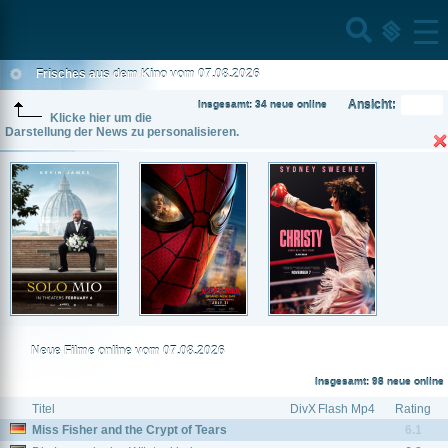
Home
Menu
Frisches aus dem Kino vom 07.08.2026
Ansicht:
Insgesamt: 34 neue online
Klicke hier um die
Darstellung der News zu personalisieren.
Neue Filme online vom 07.08.2026
Insgesamt: 98 neue online
Titel
DivX
Flash
Mp4
Rating
Miss Fisher and the Crypt of Tears
6.1