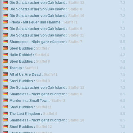
Die Schatzsucher von Oak Island :
Staffel 12
7.2
Die Schatzsucher von Oak Island :
Staffel 8
7.2
Die Schatzsucher von Oak Island :
Staffel 10
7.2
Frieda - Mit Feuer und Flamme :
Staffel 1
0
Die Schatzsucher von Oak Island :
Staffel 9
7.2
Die Schatzsucher von Oak Island :
Staffel 11
7.2
Shameless - Nicht ganz nüchtern :
Staffel 7
8.5
Steel Buddies :
Staffel 7
7.8
Hallo Robbie! :
Staffel 4
4.2
Steel Buddies :
Staffel 9
7.8
Teacup :
Staffel 1
6.4
All of Us Are Dead :
Staffel 1
7.5
Steel Buddies :
Staffel 8
7.8
Die Schatzsucher von Oak Island :
Staffel 13
7.2
Shameless - Nicht ganz nüchtern :
Staffel 6
8.5
Murder in a Small Town :
Staffel 2
6.8
Steel Buddies :
Staffel 11
7.8
The Last Kingdom :
Staffel 4
8.5
Shameless - Nicht ganz nüchtern :
Staffel 10
8.5
Steel Buddies :
Staffel 12
7.8